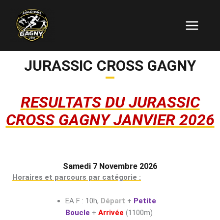
Aller
Main
au
Menu
contenu
JURASSIC CROSS GAGNY
RESULTATS DU JURASSIC
CROSS GAGNY JANVIER 2026
Samedi 7 Novembre 2026
Horaires et parcours par catégorie :
EA F : 10h,
Départ
+
Petite
Boucle
+
Arrivée
(1100m)