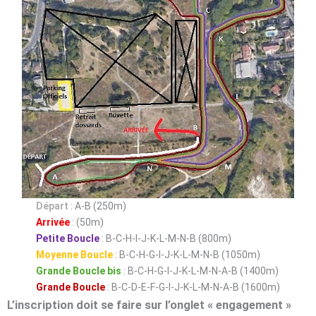
Départ
: A-B (250m)
Arrivée
: (50m)
Petite Boucle
: B-C-H-I-J-K-L-M-N-B (800m)
Moyenne Boucle
: B-C-H-G-I-J-K-L-M-N-B (1050m)
Grande Boucle bis
: B-C-H-G-I-J-K-L-M-N-A-B (1400m)
Grande Boucle
: B-C-D-E-F-G-I-J-K-L-M-N-A-B (1600m
)
L’inscription doit se faire sur l’onglet « engagement »