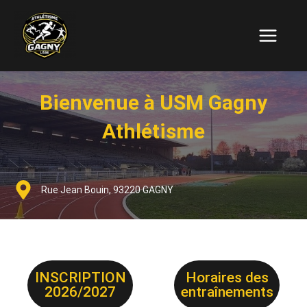
Aller
Main
au
Menu
contenu
Bienvenue à USM Gagny
Athlétisme
Rue Jean Bouin, 93220 GAGNY
INSCRIPTION
Horaires des
2026/2027
entraînements